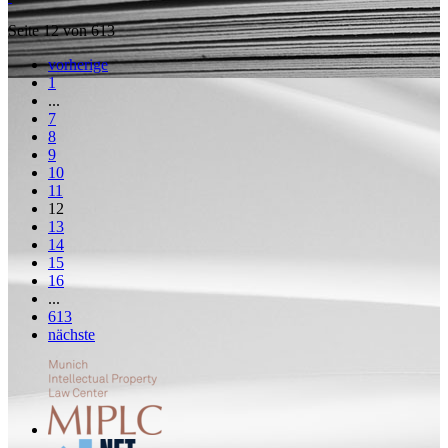
Seite 12 von 613
vorherige
1
...
7
8
9
10
11
12
13
14
15
16
...
613
nächste