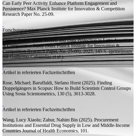
Can Early Peer Activity Enhance Platform Engagement and
Persistence?
Max Planck Institute for Innovation & Competition
Research Paper
No. 25-09.
Forschungspapiere
Correa, Juan I.
Trade Secrets and Data Protection in Latin America:
A Comparative Study
(Max Planck Institute for Innovation &
Competition Research Paper, No. 25-08), 2025, 145
S.
(
gemeinsam
mit
Guillermo Cabanellas et al.).
Artikel in referierten Fachzeitschriften
Rose, Michael;
Baruffaldi, Stefano Horst
(2025).
Finding
Doppelgängers in Scopus: How to Build Scientists Control Groups
Using Sosia
Scientometrics, 130 (5), 3013-3028.
Artikel in referierten Fachzeitschriften
Wang, Lucy Xiaolu;
Zahur, Nahim Bin
(2025).
Procurement
Institutions and Essential Drug Supply in Low and Middle-Income
Countries
Journal of Health Economics, 101.