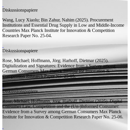
Diskussionspapiere
Wang, Lucy Xiaolu;
Bin Zahur, Nahim
(2025).
Procurement
Institutions and Essential Drug Supply in Low and Middle-Income
Countries
Max Planck Institute for Innovation & Competition
Research Paper
No. 25-04.
Diskussionspapiere
Rose, Michael;
Hoffmann, Jörg;
Harhoff, Dietmar
(2025).
Digitalization and Signatures: Evidence from a Survey among
German Consumers
Max Planck Institute for Innovation &
Competition Research Paper
No. 25-05.
Diskussionspapiere
Rose, Michael;
Hoffmann, Jörg;
Harhoff, Dietmar
(2025).
Digital
Consumer Law, Competition and the (Un-)Informed Consumer:
Evidence from a Survey among German Consumers
Max Planck
Institute for Innovation & Competition Research Paper
No. 25-06.