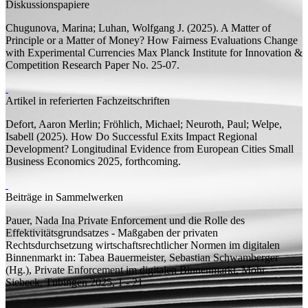
Diskussionspapiere
Chugunova, Marina;
Luhan, Wolfgang J.
(2025).
A Matter of
Principle or a Matter of Money? How Fairness Evaluations Change
with Experimental Currencies
Max Planck Institute for Innovation &
Competition Research Paper
No. 25-07.
Artikel in referierten Fachzeitschriften
Defort, Aaron Merlin;
Fröhlich, Michael; Neuroth, Paul; Welpe,
Isabell
(2025).
How Do Successful Exits Impact Regional
Development? Longitudinal Evidence from European Cities
Small
Business Economics 2025, forthcoming.
Beiträge in Sammelwerken
Pauer, Nada Ina
Private Enforcement und die Rolle des
Effektivitätsgrundsatzes - Maßgaben der privaten
Rechtsdurchsetzung wirtschaftsrechtlicher Normen im digitalen
Binnenmarkt
in: Tabea Bauermeister, Sebastian Schwamberger
(
Hg.
), Private Enforcement im digitalen Binnenmarkt, Mohr
Siebeck, Tübingen 2025, 1 - 21.