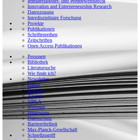
Immaterialgüter- und Wettbewerbsrecht
Innovation and Entrepreneurship Research
Datenzugang
Interdisziplinäre Forschung
Projekte
Publikationen
Schriftenreihen
Zeitschriften
Open Access Publikationen
Personen
Bibliothek
Literatursuche
Wie finde ich?
Newsletter
Presse
Kontakt
Alumni
SIPLA
Webmail
Impressum
Datenschutz
Barrierefreiheit
Max-Planck-Gesellschaft
Schnellzugriff