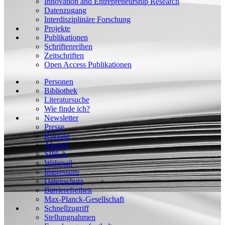
Innovation and Entrepreneurship Research
Datenzugang
Interdisziplinäre Forschung
Projekte
Publikationen
Schriftenreihen
Zeitschriften
Open Access Publikationen
Personen
Bibliothek
Literatursuche
Wie finde ich?
Newsletter
Presse
Kontakt
Alumni
SIPLA
Webmail
Impressum
Datenschutz
Barrierefreiheit
Max-Planck-Gesellschaft
Schnellzugriff
Stellungnahmen