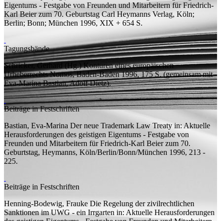
Eigentums - Festgabe von Freunden und Mitarbeitern für Friedrich-
Karl Beier zum 70. Geburtstag
Carl Heymanns Verlag, Köln;
Berlin; Bonn; München 1996, XIX + 654
S.
Tagungsbände
Schricker, Gerhard (
Hg.
)
Konturen eines europäischen
Urheberrechts
Nomos, Baden-Baden 1996, 175
S.
(
gemeinsam mit
Eva-Marina Bastian, Adolf Dietz).
Beiträge in Festschriften
Bastian, Eva-Marina
Der neue Trademark Law Treaty
in: Aktuelle
Herausforderungen des geistigen Eigentums - Festgabe von
Freunden und Mitarbeitern für Friedrich-Karl Beier zum 70.
Geburtstag, Heymanns, Köln/Berlin/Bonn/München 1996, 213 -
225.
Beiträge in Festschriften
Henning-Bodewig, Frauke
Die Regelung der zivilrechtlichen
Sanktionen im UWG - ein Irrgarten
in: Aktuelle Herausforderungen