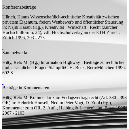
Konferenzbeiträge
Ullrich, Hanns
Wissenschaftlich-technische Kreativität zwischen
privatem Eigentum, freiem Wettbewerb und öffentlicher Steuerung
in: Najib Harabi (
Hg.
), Kreativität - Wirtschaft - Recht (Zürcher
Hochschulforum, 24), vdf, Hochschulverlag an der ETH Zürich,
Zürich 1996, 203 - 273.
Sammelwerke
Hilty, Reto M. (
Hg.
)
Information Highway - Beiträge zu rechtlichen
und tatsächlichen Fragen
Stämpfli/C.H. Beck, Bern/München 1996,
692
S.
Beiträge in Kommentaren
Hilty, Reto M.
Kommentar zum Verlagsvertragsrecht (Art. 380 - 393
OR)
in: Heinrich Honsell, Nedim Peter Vogt, D. Zobl (
Hg.
),
Kommentar zum OR, 2.
Aufl.
, Helbing & Lichtenhahn, Basel 1996,
2067 - 2103.