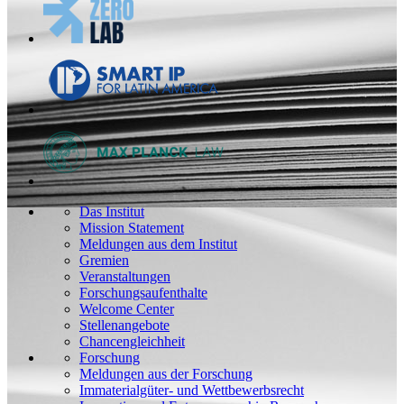
Das Institut
Mission Statement
Meldungen aus dem Institut
Gremien
Veranstaltungen
Forschungsaufenthalte
Welcome Center
Stellenangebote
Chancengleichheit
Forschung
Meldungen aus der Forschung
Immaterialgüter- und Wettbewerbsrecht