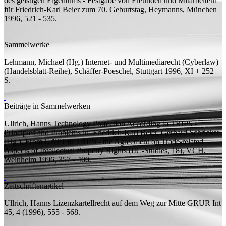
des geistigen Eigentums - Festgabe von Freunden und Mitarbeitern
für Friedrich-Karl Beier zum 70. Geburtstag, Heymanns, München
1996, 521 - 535.
Sammelwerke
Lehmann, Michael (
Hg.
)
Internet- und Multimediarecht (Cyberlaw)
(Handelsblatt-Reihe), Schäffer-Poeschel, Stuttgart 1996, XI + 252
S.
Beiträge in Sammelwerken
Ullrich, Hanns
Technology Protection According to TRIPS -
Principles and Problems
in: Friedrich-Karl Beier, Gerhard Schricker
(
Hg.
), From GATT to TRIPs - the Agreement on Trade-related
Aspects of Intellectual Property Rights (IIC-Studies, 18), VCH,
Weinheim 1996, 357 - 400.
Zeitschriftenartikel
Ullrich, Hanns
Lizenzkartellrecht auf dem Weg zur Mitte
GRUR Int
45, 4 (1996), 555 - 568.