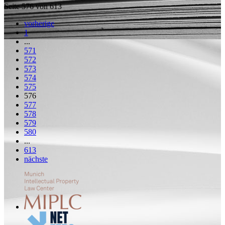
Seite 576 von 613
vorherige
1
...
571
572
573
574
575
576
577
578
579
580
...
613
nächste