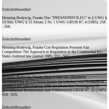
Zeitschriftenartikel
Henning-Bodewig, Frauke
Das "PRESSEPRIVILEG" in § UWG §
13 Abs. UWG § 13 Absatz 2 Nr. 1 UWG
GRUR 87, 4 (1985), 258
- 268.
Zeitschriftenartikel
Henning-Bodewig, Frauke
Can Regulation Promote Fair
Competition: The Approach to Regulation in the Contitnental EC-
States
Antitrust law journal 1985, 551 - 562.
Konferenz- oder Diskussionsberichte
Henning-Bodewig, Frauke
Bericht über die öffentliche
Arbeitssitzung des Fachausschusses für Urheber- und Verlagsrecht
anläßlich der Jahrestagung 1985 der Deutschen Vereinigung für
gewerblichen Rechtsschutz und Urheberrecht
GRUR 87, 10 (1985),
918 - 919.
Zeitschriftenartikel