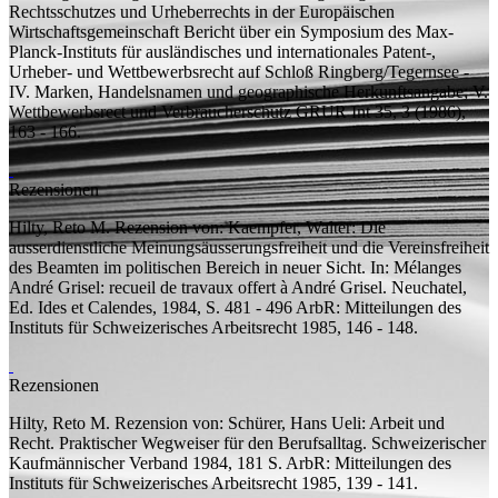
Rechtsschutzes und Urheberrechts in der Europäischen
Wirtschaftsgemeinschaft Bericht über ein Symposium des Max-
Planck-Instituts für ausländisches und internationales Patent-,
Urheber- und Wettbewerbsrecht auf Schloß Ringberg/Tegernsee -
IV. Marken, Handelsnamen und geographische Herkunftsangabe; V.
Wettbewerbsrect und Verbraucherschutz
GRUR Int 35, 3 (1986),
163 - 166.
Rezensionen
Hilty, Reto M.
Rezension von:
Kaempfer, Walter: Die
ausserdienstliche Meinungsäusserungsfreiheit und die Vereinsfreiheit
des Beamten im politischen Bereich in neuer Sicht. In: Mélanges
André Grisel: recueil de travaux offert à André Grisel. Neuchatel,
Ed. Ides et Calendes, 1984, S. 481 - 496
ArbR: Mitteilungen des
Instituts für Schweizerisches Arbeitsrecht 1985, 146 - 148.
Rezensionen
Hilty, Reto M.
Rezension von:
Schürer, Hans Ueli: Arbeit und
Recht. Praktischer Wegweiser für den Berufsalltag. Schweizerischer
Kaufmännischer Verband 1984, 181 S.
ArbR: Mitteilungen des
Instituts für Schweizerisches Arbeitsrecht 1985, 139 - 141.