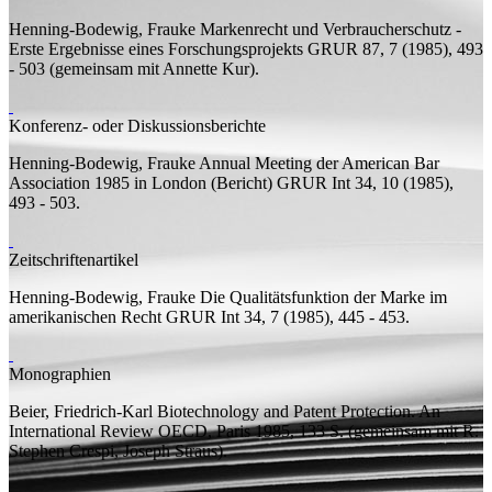
Henning-Bodewig, Frauke
Markenrecht und Verbraucherschutz -
Erste Ergebnisse eines Forschungsprojekts
GRUR 87, 7 (1985), 493
- 503 (
gemeinsam mit
Annette Kur).
Konferenz- oder Diskussionsberichte
Henning-Bodewig, Frauke
Annual Meeting der American Bar
Association 1985 in London (Bericht)
GRUR Int 34, 10 (1985),
493 - 503.
Zeitschriftenartikel
Henning-Bodewig, Frauke
Die Qualitätsfunktion der Marke im
amerikanischen Recht
GRUR Int 34, 7 (1985), 445 - 453.
Monographien
Beier, Friedrich-Karl
Biotechnology and Patent Protection. An
International Review
OECD, Paris 1985, 133
S.
(
gemeinsam mit
R.
Stephen Crespi, Joseph Straus).