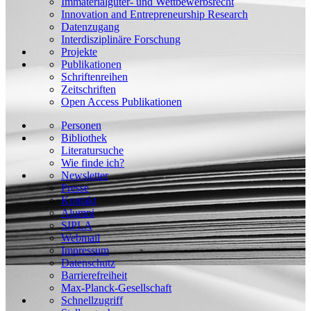
Immaterialgüter- und Wettbewerbsrecht
Innovation and Entrepreneurship Research
Datenzugang
Interdisziplinäre Forschung
Projekte
Publikationen
Schriftenreihen
Zeitschriften
Open Access Publikationen
Personen
Bibliothek
Literatursuche
Wie finde ich?
Newsletter
Presse
Kontakt
Alumni
SIPLA
Webmail
Impressum
Datenschutz
Barrierefreiheit
Max-Planck-Gesellschaft
Schnellzugriff