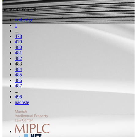
Seite 483 von 498
vorherige
1
...
478
479
480
481
482
483
484
485
486
487
...
498
nächste