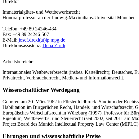
Direktor
Immaterialgüter- und Wettbewerbsrecht
Honorarprofessor an der Ludwig-Maximilians-Universität München
Telefon:
+49 89 24246-434
Fax:
+49 89 24246-507
E-Mail:
josef.drexl(at)ip.mpg.de
Direktionsassistenz:
Delia Zirilli
Arbeitsbereiche:
Internationales Wettbewerbsrecht (insbes. Kartellrecht); Deutsches, E
Privatrecht, Verbraucherrecht, Medien- und Informationsrecht.
Wissenschaftlicher Werdegang
Geboren am 20. März 1962 in Fürstenfeldbruck. Studium der Rechtsw
Habilitation im Bürgerlichen Recht, Handels- und Wirtschaftsrecht,
Europäisches Wirtschaftsrecht in Würzburg (1997). Professor für Bürg
Eigentum, Wettbewerbs- und Steuerrecht (seit 2002, seit 2011 am Max
Project Board des Munich Intellectual Property Law Center (MIPLC)
Ehrungen und wissenschaftliche Preise