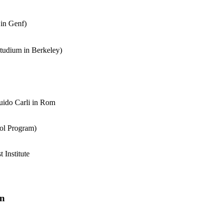
in Genf)
tudium in Berkeley)
Guido Carli in Rom
ol Program)
 Institute
en